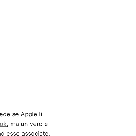
iede se Apple li
ok
, ma un vero e
 ad esso associate.