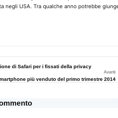
ita negli USA. Tra qualche anno potrebbe giung
one
one di Safari per i fissati della privacy
Avanti
smartphone più venduto del primo trimestre 2014
commento