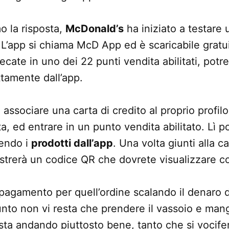
o la risposta,
McDonald’s
ha iniziato a testare
L’app si chiama McD App ed è scaricabile gratu
 recate in uno dei 22 punti vendita abilitati, potr
tamente dall’app.
 associare una carta di credito al proprio profilo
ta, ed entrare in un punto vendita abilitato. Lì p
iendo i
prodotti dall’app
. Una volta giunti alla ca
trerà un codice QR che dovrete visualizzare c
il pagamento per quell’ordine scalando il denaro d
unto non vi resta che prendere il vassoio e mang
ta andando piuttosto bene, tanto che si vocifer