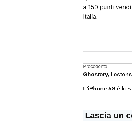
a 150 punti vend
Italia.
CONTRASSEGNATO
DA UNA SCRITTA:
App
Navigazi
Precedente
McDonald's
Ghostery, l’estensi
articoli
L’iPhone 5S è lo 
Lascia un 