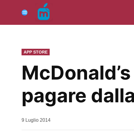
Vai
al
Menu
contenuto
PUBBLICATO
APP STORE
IN
McDonald’s 
pagare dall
da
9 Luglio 2014
Kiro