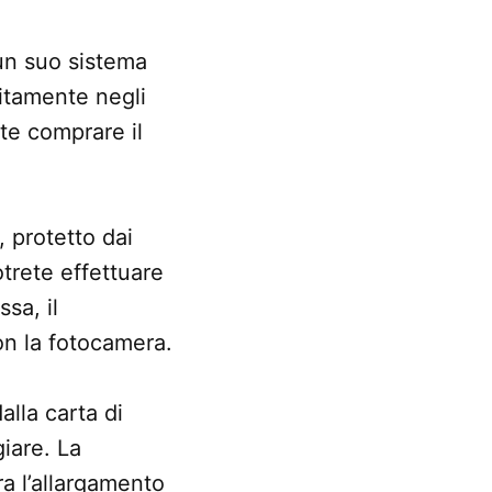
 un suo sistema
itamente negli
ete comprare il
, protetto dai
otrete effettuare
ssa, il
on la fotocamera.
alla carta di
iare. La
a l’allargamento