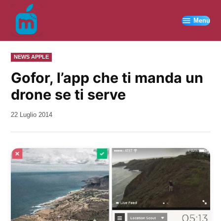
Vai
al
Menu
contenuto
PUBBLICATO
NEWS APPLE
IN
Gofor, l’app che ti manda un
drone se ti serve
da
22 Luglio 2014
Kiro