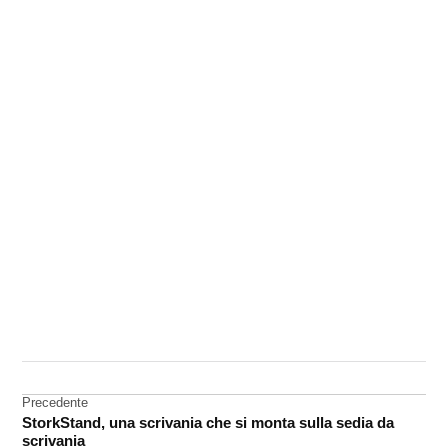
CONTRASSEGNATO
DA UNA SCRITTA:
App
Store
Navigazione
Precedente
StorkStand, una scrivania che si monta sulla sedia da
Drone
articoli
scrivania