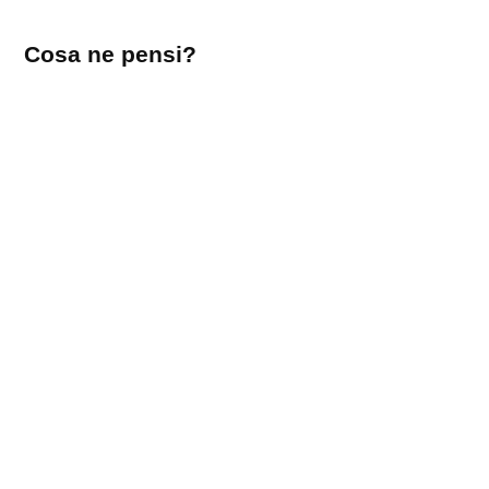
Lascia
Cosa ne pensi?
un
commento