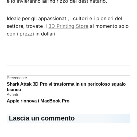
e lo invieranno all’indirizzo del destinatario.
Ideale per gli appassionati, i cultori e i pionieri del
settore, trovate il
3D Printing Store
al momento solo
con i prezzi in dollari.
CONTRASSEGNATO
DA UNA SCRITTA:
Amazon
Navigazione
Precedente
Stampante
Shark Attak 3D Pro vi trasforma in un pericoloso squalo
3D
articoli
bianco
Avanti
Apple rinnova i MacBook Pro
Lascia un commento