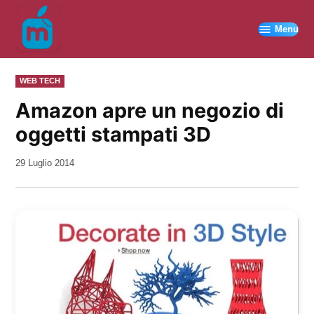
Vai
al
Menu
contenuto
PUBBLICATO
WEB TECH
IN
Amazon apre un negozio di
oggetti stampati 3D
da
29 Luglio 2014
Kiro