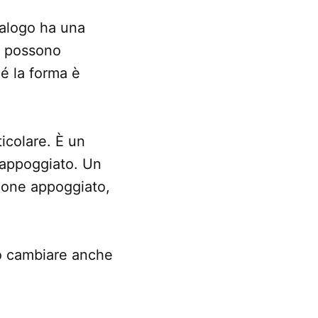
talogo ha una
i possono
hé la forma è
icolare. È un
 appoggiato. Un
Phone appoggiato,
o cambiare anche