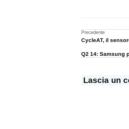
CONTRASSEGNATO
DA UNA SCRITTA:
brevetto
Navigazi
Precedente
dock
CycleAT, il sensor
articoli
Q2 14: Samsung p
Lascia un 