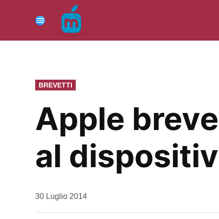
Vai
al
Menu
contenuto
PUBBLICATO
BREVETTI
IN
Apple breve
al dispositi
da
30 Luglio 2014
Kiro