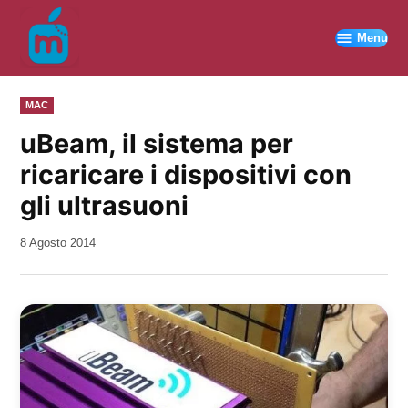
Vai
al
Menu
contenuto
PUBBLICATO
MAC
IN
uBeam, il sistema per
ricaricare i dispositivi con
gli ultrasuoni
da
8 Agosto 2014
Kiro