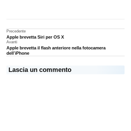
CONTRASSEGNATO
DA UNA SCRITTA:
batteria
Navigazione
Precedente
ricerca
Apple brevetta Siri per OS X
articoli
Avanti
Apple brevetta il flash anteriore nella fotocamera
dell’iPhone
Lascia un commento