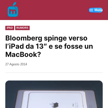
Vai
al
Menu
contenuto
PUBBLICATO
IPAD
RUMORS
IN
Bloomberg spinge verso
l’iPad da 13″ e se fosse un
MacBook?
da
27 Agosto 2014
Kiro