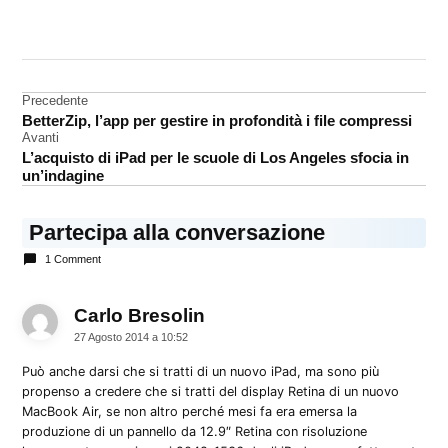
CONTRASSEGNATO
DA UNA SCRITTA:
iPad
Navigazione
Precedente
MacBook
BetterZip, l’app per gestire in profondità i file compressi
Air
articoli
Avanti
Rumors
L’acquisto di iPad per le scuole di Los Angeles sfocia in
un’indagine
Partecipa alla conversazione
1 Comment
Carlo Bresolin
dice:
27 Agosto 2014 a 10:52
Può anche darsi che si tratti di un nuovo iPad, ma sono più
propenso a credere che si tratti del display Retina di un nuovo
MacBook Air, se non altro perché mesi fa era emersa la
produzione di un pannello da 12.9″ Retina con risoluzione