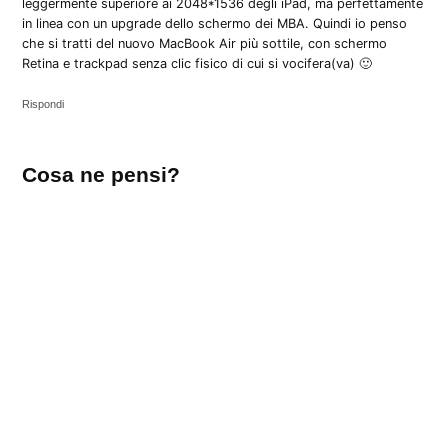
leggermente superiore ai 2048*1536 degli iPad, ma perfettamente
in linea con un upgrade dello schermo dei MBA. Quindi io penso
che si tratti del nuovo MacBook Air più sottile, con schermo
Retina e trackpad senza clic fisico di cui si vocifera(va) 🙂
Rispondi
Lascia
Cosa ne pensi?
un
commento