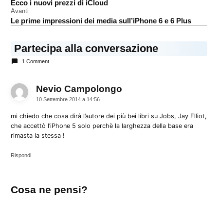
iPhone
Ecco i nuovi prezzi di iCloud
articoli
6 plus
Avanti
Le prime impressioni dei media sull’iPhone 6 e 6 Plus
Partecipa alla conversazione
1 Comment
Nevio Campolongo
dice:
10 Settembre 2014 a 14:56
mi chiedo che cosa dirà l’autore dei più bei libri su Jobs, Jay Elliot,
che accettò l’iPhone 5 solo perchè la larghezza della base era
rimasta la stessa !
Rispondi
Lascia
Cosa ne pensi?
un
commento