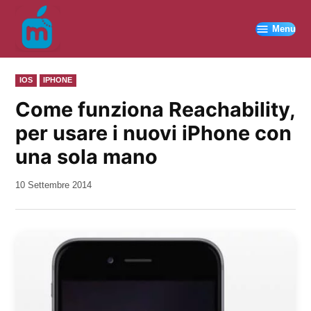
Vai
al
Menu
contenuto
PUBBLICATO
IOS
IPHONE
IN
Come funziona Reachability,
per usare i nuovi iPhone con
una sola mano
da
10 Settembre 2014
Kiro