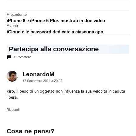
brevetto
Navigazione
Precedente
iPhone 6 e iPhone 6 Plus mostrati in due video
articoli
Avanti
iCloud e le password dedicate a ciascuna app
Partecipa alla conversazione
1 Comment
LeonardoM
dice:
17 Settembre 2014 a 20:22
Kiro, il peso di un oggetto non influenza la sua velocità in caduta
libera.
Rispondi
Lascia
Cosa ne pensi?
un