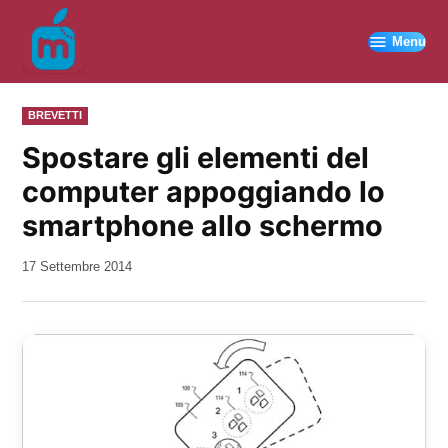
Vai
al
Menu
contenuto
PUBBLICATO
BREVETTI
IN
Spostare gli elementi del
computer appoggiando lo
smartphone allo schermo
da
17 Settembre 2014
Kiro