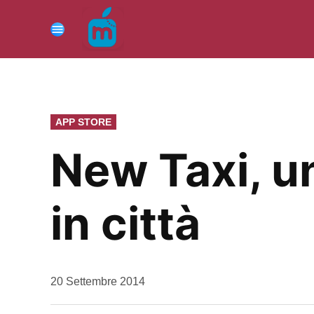
Vai
al
Menu
contenuto
PUBBLICATO
APP STORE
IN
New Taxi, u
in città
da
20 Settembre 2014
Kiro