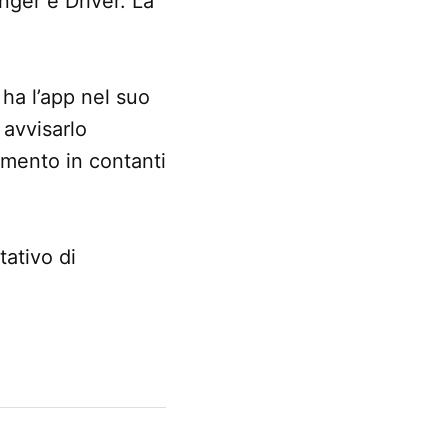
nger e Driver. La
 ha l’app nel suo
 avvisarlo
amento in contanti
tativo di