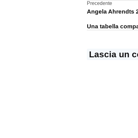
Navigazi
Precedente
Angela Ahrendts 
articoli
Una tabella compa
Lascia un 