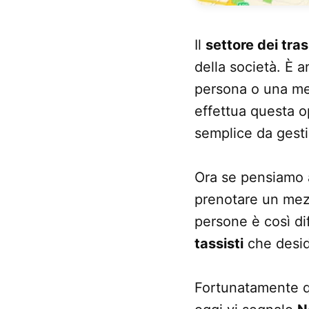
Il
settore dei tras
della società. È 
persona o una mer
effettua questa 
semplice da gestir
Ora se pensiamo
prenotare un mezz
persone è così dif
tassisti
che desid
Fortunatamente q