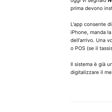
oggi vi segnalo
N
prima devono instal
L’app consente di
iPhone, manda la 
dell’arrivo. Una 
o POS (se il tassi
Il sistema è già u
digitalizzare il 
CONTRASSEGNATO
DA UNA SCRITTA:
App
Store