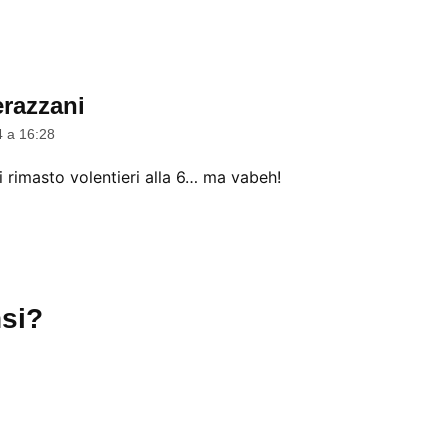
razzani
dice:
4 a 16:28
i rimasto volentieri alla 6… ma vabeh!
si?