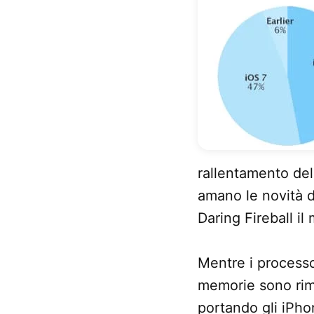
rallentamento de
amano le novità d
Daring Fireball i
Mentre i processo
memorie sono rima
portando gli iPho