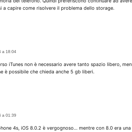
moria del telefono. Quindi preferiscono continuare ad avere 
i a capire come risolvere il problema dello storage.
4 a 18:04
rso iTunes non è necessario avere tanto spazio libero, ment
e è possibile che chieda anche 5 gb liberi.
ce:
4 a 01:39
 iphone 4s, iOS 8.0.2 è vergognoso… mentre con 8.0 era una