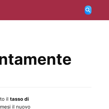
Ricerca
aperta
lentamente
to il
tasso di
i mesi il nuovo