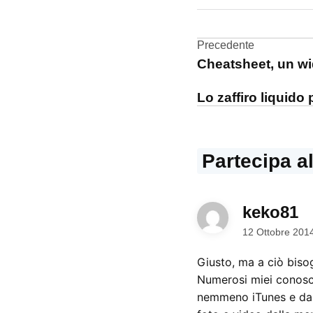
DA UNA SCRITTA:
iOS
8
Navigazi
Precedente
Cheatsheet, un wid
articoli
Lo zaffiro liquido
Partecipa a
keko81
di
12 Ottobre 201
Giusto, ma a ciò bisog
Numerosi miei conosc
nemmeno iTunes e dall