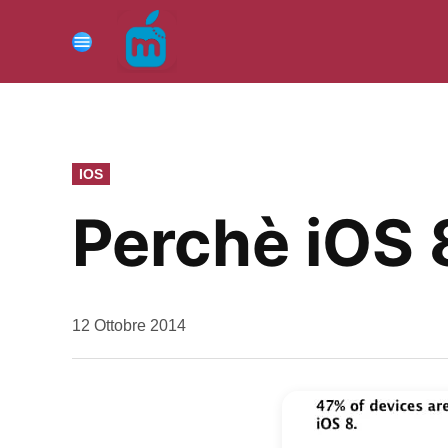
Vai
al
Menu
contenuto
PUBBLICATO
IOS
IN
Perchè iOS 
da
12 Ottobre 2014
Kiro