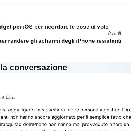
one
get per iOS per ricordare le cose al volo
Avanti
 per rendere gli schermi degli iPhone resistenti
lla conversazione
ce:
4 a 10:27
na aggiungere l’incapacità di molte persone a gestire il pro
enti non hanno ancora aggiornato per il semplice fatto c
’acquisto dell’iPhone non hanno mai provveduto a fare un 