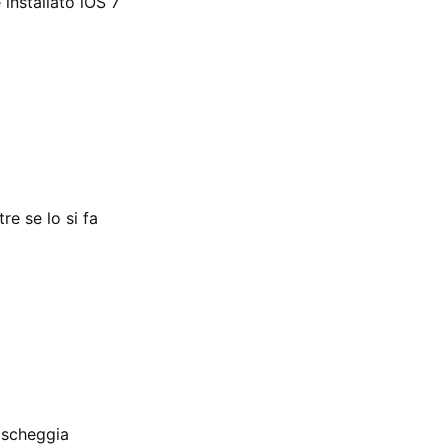
installato iOS 7
re se lo si fa
 scheggia