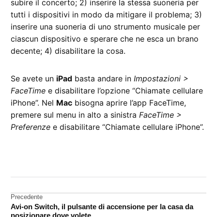
subire il concerto; 2) inserire la stessa suoneria per
tutti i dispositivi in modo da mitigare il problema; 3)
inserire una suoneria di uno strumento musicale per
ciascun dispositivo e sperare che ne esca un brano
decente; 4) disabilitare la cosa.
Se avete un
iPad
basta andare in
Impostazioni >
FaceTime
e disabilitare l’opzione “Chiamate cellulare
iPhone”. Nel
Mac
bisogna aprire l’app FaceTime,
premere sul menu in alto a sinistra
FaceTime >
Preferenze
e disabilitare “Chiamate cellulare iPhone”.
CONTRASSEGNATO
DA UNA SCRITTA:
iPad
Navigazione
Precedente
iPhone
Avi-on Switch, il pulsante di accensione per la casa da
articoli
posizionare dove volete