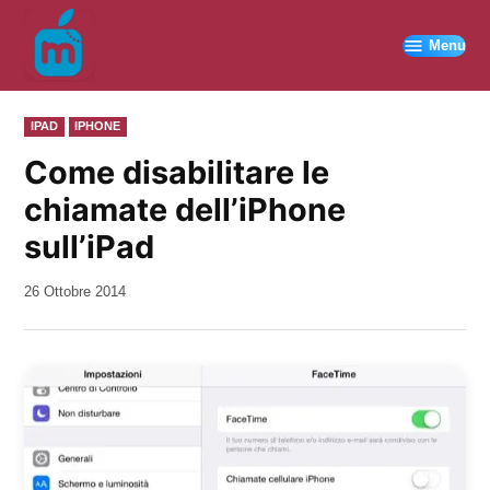
Vai
al
Menu
contenuto
PUBBLICATO
IPAD
IPHONE
IN
Come disabilitare le
chiamate dell’iPhone
sull’iPad
da
26 Ottobre 2014
Kiro