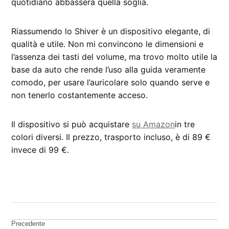
quotidiano abbasserà quella soglia.
Riassumendo lo Shiver è un dispositivo elegante, di
qualità e utile. Non mi convincono le dimensioni e
l’assenza dei tasti del volume, ma trovo molto utile la
base da auto che rende l’uso alla guida veramente
comodo, per usare l’auricolare solo quando serve e
non tenerlo costantemente acceso.
Il dispositivo si può acquistare
su Amazon
in tre
colori diversi. Il prezzo, trasporto incluso, è di 89 €
invece di 99 €.
CONTRASSEGNATO
DA UNA SCRITTA:
recensione
Navigazione
Precedente