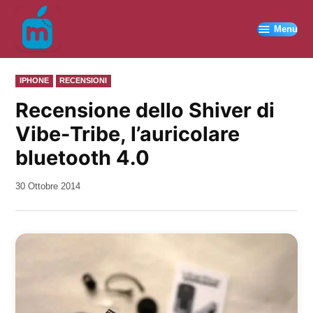
Vai
al
Menu
contenuto
PUBBLICATO
IPHONE
RECENSIONI
IN
Recensione dello Shiver di
Vibe-Tribe, l’auricolare
bluetooth 4.0
da
30 Ottobre 2014
Kiro