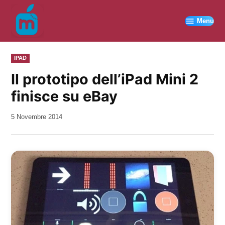
Vai
al
Menu
contenuto
PUBBLICATO
IPAD
IN
Il prototipo dell’iPad Mini 2
finisce su eBay
da
5 Novembre 2014
Kiro