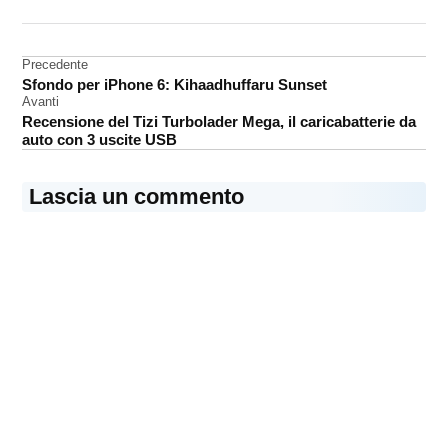
DA UNA SCRITTA:
App
Store
Navigazione
Precedente
App
Sfondo per iPhone 6: Kihaadhuffaru Sunset
articoli
Store
Avanti
iPad
Recensione del Tizi Turbolader Mega, il caricabatterie da
auto con 3 uscite USB
videogame
Lascia un commento