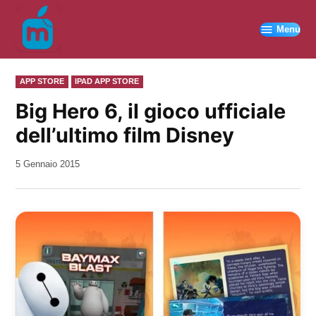
Vai
al
Menu
contenuto
PUBBLICATO
APP STORE
IPAD APP STORE
IN
Big Hero 6, il gioco ufficiale
dell’ultimo film Disney
da
5 Gennaio 2015
Kiro