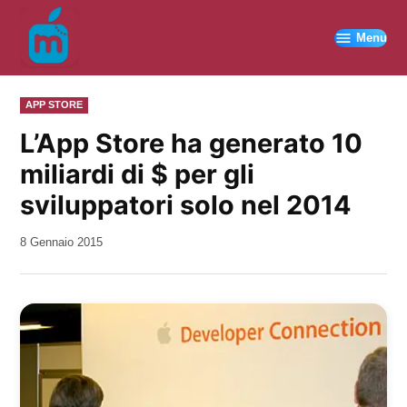
Vai
al
Menu
contenuto
PUBBLICATO
APP STORE
IN
L’App Store ha generato 10
miliardi di $ per gli
sviluppatori solo nel 2014
da
8 Gennaio 2015
Kiro