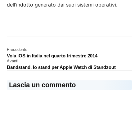
dell’indotto generato dai suoi sistemi operativi.
CONTRASSEGNATO
DA UNA SCRITTA:
App
Store
Navigazione
Precedente
Vola iOS in Italia nel quarto trimestre 2014
sviluppatori
articoli
Avanti
Bandstand, lo stand per Apple Watch di Standzout
Lascia un commento