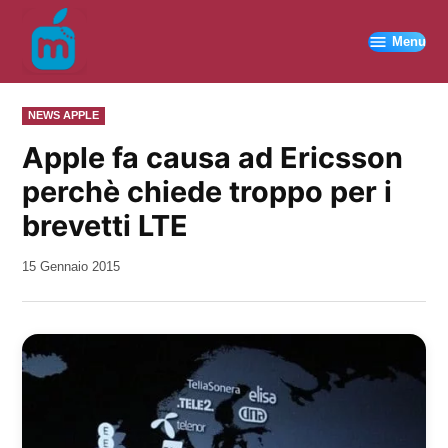
Vai
al
Menu
contenuto
PUBBLICATO
NEWS APPLE
IN
Apple fa causa ad Ericsson
perchè chiede troppo per i
brevetti LTE
da
15 Gennaio 2015
Kiro