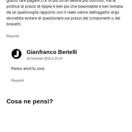
giusto fare pagare LTE di più su un device più costoso, ma la
politica di prezzi di Apple è ben più che biasimabile e ben lontana
da un qualsivoglia rapporto con il reale valore dell’oggetto ergo
dovrebbe evitare di questionare sui prezzi dei componenti o dei
brevetti.
Rispondi
Gianfranco Bertelli
dice:
16 Gennaio 2015 a 15:16
Penso anch’io cosi.
Rispondi
Lascia
Cosa ne pensi?
un
commento