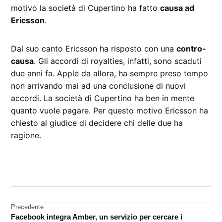
motivo la società di Cupertino ha fatto
causa ad
Ericsson
.
Dal suo canto Ericsson ha risposto con una
contro-
causa
. Gli accordi di royalties, infatti, sono scaduti
due anni fa. Apple da allora, ha sempre preso tempo
non arrivando mai ad una conclusione di nuovi
accordi. La società di Cupertino ha ben in mente
quanto vuole pagare. Per questo motivo Ericsson ha
chiesto al giudice di decidere chi delle due ha
ragione.
CONTRASSEGNATO
DA UNA SCRITTA:
Apple
Navigazione
Precedente
Ericsson
Facebook integra Amber, un servizio per cercare i
articoli