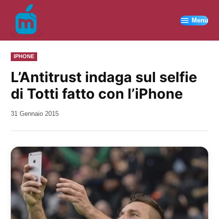
Vai
al
Menu
contenuto
PUBBLICATO
IPHONE
IN
L’Antitrust indaga sul selfie
di Totti fatto con l’iPhone
da
31 Gennaio 2015
Kiro