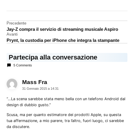
CONTRASSEGNATO
DA UNA SCRITTA:
iPhone
Navigazione
Precedente
selfie
Jay-Z compra il servizio di streaming musicale Aspiro
articoli
Avanti
Prynt, la custodia per iPhone che integra la stampante
Partecipa alla conversazione
5 Comments
Mass Fra
dice:
31 Gennaio 2015 a 14:31
“…La scena sarebbe stata meno bella con un telefono Android dal
design di dubbio gusto.”
Scusa, ma per quanto estimatore dei prodotti Apple, su questa
tua affermazione, a mio parere, tra l’altro, fuori luogo, ci sarebbe
da discutere.