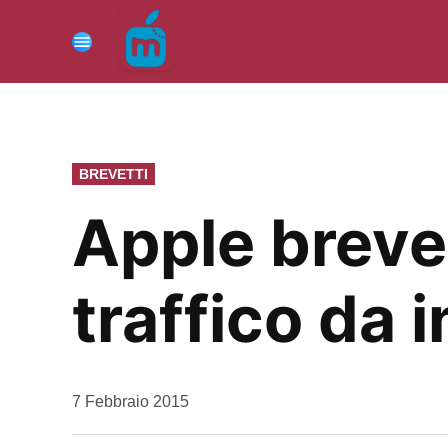
Vai
al
Menu
contenuto
PUBBLICATO
BREVETTI
IN
Apple brevet
traffico da i
da
7 Febbraio 2015
Kiro