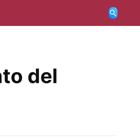
Ricerca
aperta
nto del