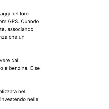
aggi nel loro
nsore GPS. Quando
te, associando
enza che un
evere dal
po e benzina. E se
alizzata nel
, investendo nelle