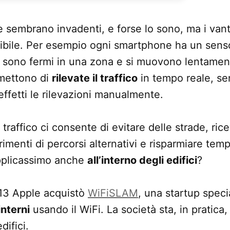
 sembrano invadenti, e forse lo sono, ma i vant
cutibile. Per esempio ogni smartphone ha un se
 sono fermi in una zona e si muovono lentamen
mettono di
rilevate il traffico
in tempo reale, s
ffetti le rilevazioni manualmente.
 traffico ci consente di evitare delle strade, ric
imenti di percorsi alternativi e risparmiare tem
applicassimo anche
all’interno degli edifici
?
13 Apple acquistò
WiFiSLAM
, una startup speci
nterni
usando il WiFi. La società sta, in pratica
difici.