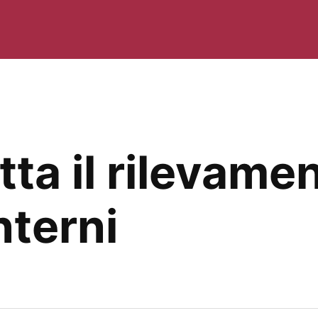
ta il rilevame
nterni