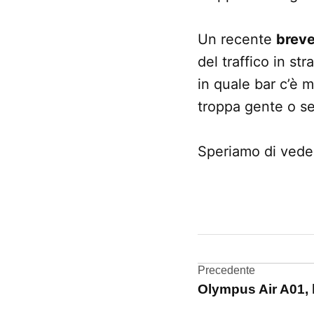
Un recente
breve
del traffico in st
in quale bar c’è 
troppa gente o se
Speriamo di veder
CONTRASSEGNATO
DA UNA SCRITTA:
brevetto
Navigazi
Precedente
Olympus Air A01, 
articoli