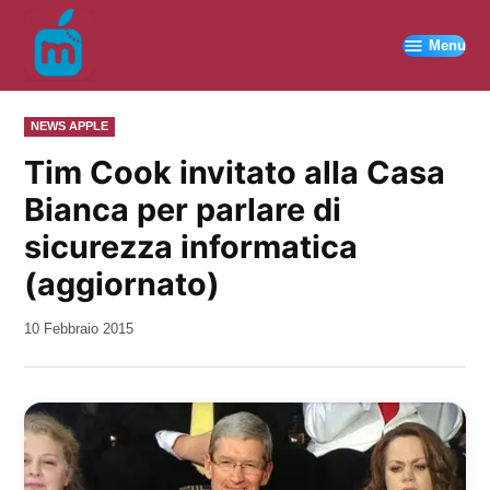
Vai
al
Menu
contenuto
PUBBLICATO
NEWS APPLE
IN
Tim Cook invitato alla Casa
Bianca per parlare di
sicurezza informatica
(aggiornato)
da
10 Febbraio 2015
Kiro