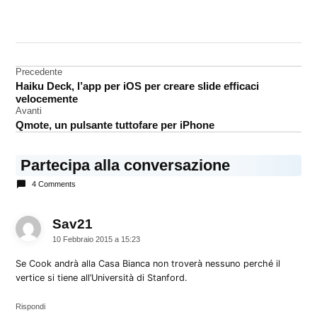
CONTRASSEGNATO
DA UNA SCRITTA:
Casa
Bianca
Navigazione
Precedente
Tim
Haiku Deck, l’app per iOS per creare slide efficaci
articoli
Cook
velocemente
Avanti
USA
Qmote, un pulsante tuttofare per iPhone
Partecipa alla conversazione
4 Comments
Sav21
dice:
10 Febbraio 2015 a 15:23
Se Cook andrà alla Casa Bianca non troverà nessuno perché il
vertice si tiene all’Università di Stanford.
Rispondi