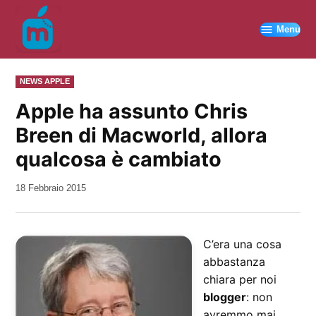
Vai
al
Menu
contenuto
PUBBLICATO
NEWS APPLE
IN
Apple ha assunto Chris
Breen di Macworld, allora
qualcosa è cambiato
da
18 Febbraio 2015
Kiro
C’era una cosa
abbastanza
chiara per noi
blogger
: non
avremmo mai