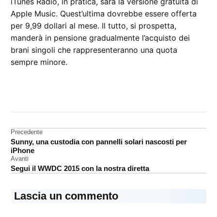
iTunes Radio, in pratica, sarà la versione gratuita di
Apple Music. Quest’ultima dovrebbe essere offerta
per 9,99 dollari al mese. Il tutto, si prospetta,
manderà in pensione gradualmente l’acquisto dei
brani singoli che rappresenteranno una quota
sempre minore.
CONTRASSEGNATO
DA UNA SCRITTA:
iTunes
Radio
Navigazione
Precedente
Sunny, una custodia con pannelli solari nascosti per
Rumors
articoli
iPhone
streaming
Avanti
musicale
Segui il WWDC 2015 con la nostra diretta
Lascia un commento