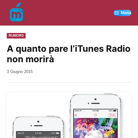
Vai
al
Menu
contenuto
PUBBLICATO
RUMORS
IN
A quanto pare l’iTunes Radio
non morirà
da
3 Giugno 2015
Kiro