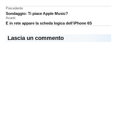
accessori
Navigazione
Precedente
iPhone
Sondaggio: Ti piace Apple Music?
articoli
Avanti
E in rete appare la scheda logica dell’iPhone 6S
Lascia un commento