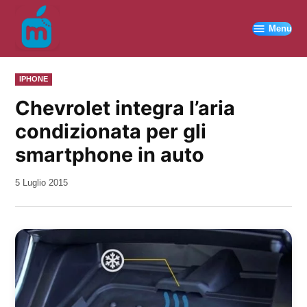
Vai
al
Menu
contenuto
PUBBLICATO
IPHONE
IN
Chevrolet integra l’aria
condizionata per gli
smartphone in auto
da
5 Luglio 2015
Kiro