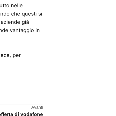
tutto nelle
ando che questi si
e aziende già
ande vantaggio in
vece, per
Avanti
offerta di Vodafone