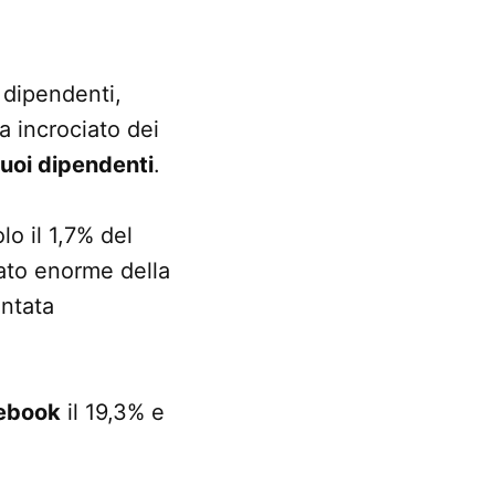
i dipendenti,
a incrociato dei
suoi dipendenti
.
lo il 1,7% del
rato enorme della
entata
ebook
il 19,3% e