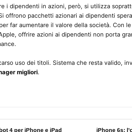
re i dipendenti in azioni, però, si utilizza soprat
Si offrono pacchetti azionari ai dipendenti sper
per far aumentare il valore della società. Con l
pple, offrire azioni ai dipendenti non porta gr
mance.
carso uso dei titoli. Sistema che resta valido, in
ager migliori
.
one
bot 4 per iPhone e iPad
iPhone 6s: l’