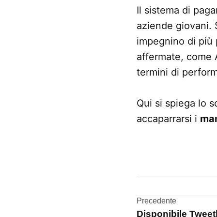
Il sistema di paga
aziende giovani. 
impegnino di più 
affermate, come A
termini di perfor
Qui si spiega lo s
accaparrarsi i
man
CONTRASSEGNATO
DA UNA SCRITTA:
azioni
Navigazi
Precedente
Disponibile Tweet