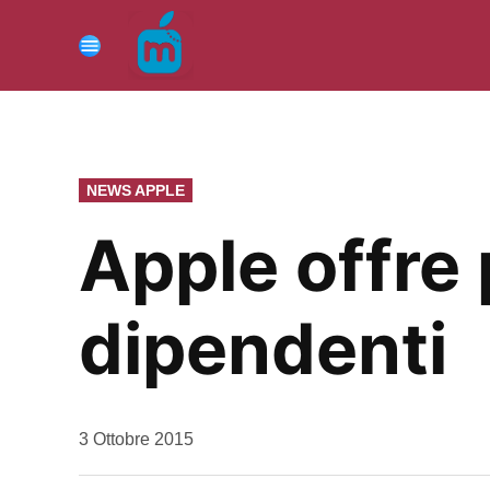
Vai
al
Menu
contenuto
PUBBLICATO
NEWS APPLE
IN
Apple offre 
dipendenti
da
3 Ottobre 2015
Kiro