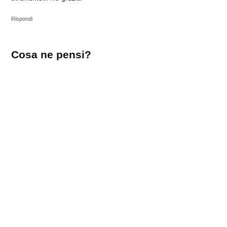
Rispondi
Lascia
Cosa ne pensi?
un
commento