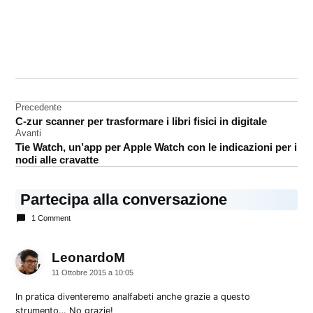
CONTRASSEGNATO
DA UNA SCRITTA:
tastiera
Navigazione
Precedente
C-zur scanner per trasformare i libri fisici in digitale
articoli
Avanti
Tie Watch, un’app per Apple Watch con le indicazioni per i
nodi alle cravatte
Partecipa alla conversazione
1 Comment
LeonardoM
dice:
11 Ottobre 2015 a 10:05
In pratica diventeremo analfabeti anche grazie a questo
strumento… No grazie!