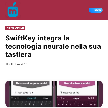
Vai
al
Menu
contenuto
PUBBLICATO
NEWS APPLE
IN
SwiftKey integra la
tecnologia neurale nella sua
tastiera
da
11 Ottobre 2015
Kiro