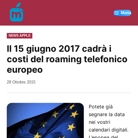
Vai
al
Menu
contenuto
PUBBLICATO
NEWS APPLE
IN
Il 15 giugno 2017 cadrà i
costi del roaming telefonico
europeo
da
28 Ottobre 2015
Kiro
Potete già
segnare la data
nei vostri
calendari digitali.
L’epopea del