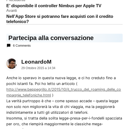
Navigazione
roaming
E’ disponibile il controller Nimbus per Apple TV
articoli
Avanti
Nell’App Store si potranno fare acquisti con il credito
telefonico?
Partecipa alla conversazione
6 Comments
LeonardoM
dice:
29 Ottobre 2015 a 14:34
Anche io speravo in questa nuova legge, e ci ho creduto fino a
pochi istanti fa. Poi ho letto un articolo (
http://www.beppegrillo.it/2015/10/il_trucco_del_roaming_delle_co
mpagnie_telefoniche.html
)
La verità purtroppo è che – come spesso accade – questa legge
non solo non migliorerà la vita di chi viaggia, ma la peggiorerà
indistintamente a tutti gli utilizzatori di telefoni.
Insomma, si tratta della solita legge-presa-per-i-fondelli spacciata
per oro, che riempirà maggiormente le classiche mega-