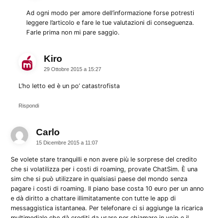
Ad ogni modo per amore dell’informazione forse potresti
leggere l’articolo e fare le tue valutazioni di conseguenza.
Farle prima non mi pare saggio.
Kiro
dice:
29 Ottobre 2015 a 15:27
L’ho letto ed è un po’ catastrofista
Rispondi
Carlo
dice:
15 Dicembre 2015 a 11:07
Se volete stare tranquilli e non avere più le sorprese del credito
che si volatilizza per i costi di roaming, provate ChatSim. È una
sim che si può utilizzare in qualsiasi paese del mondo senza
pagare i costi di roaming. Il piano base costa 10 euro per un anno
e dà diritto a chattare illimitatamente con tutte le app di
messaggistica istantanea. Per telefonare ci si aggiunge la ricarica
multimediale che dà crediti da usare per chiamare in voip e il