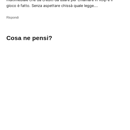
gioco è fatto. Senza aspettare chissà quale legge….
Rispondi
Lascia
Cosa ne pensi?
un
commento