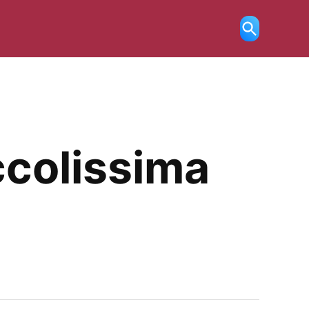
Ricerca
aperta
ccolissima