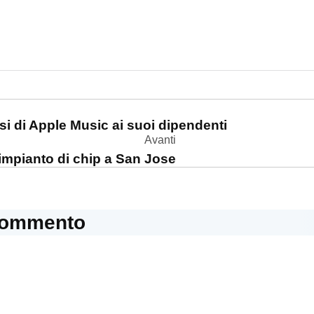
one
si di Apple Music ai suoi dipendenti
Avanti
mpianto di chip a San Jose
commento