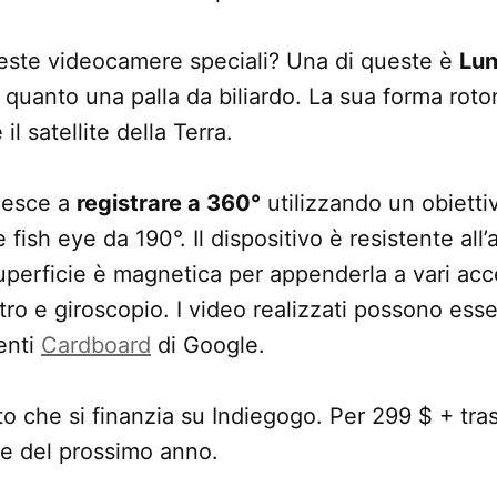
este videocamere speciali? Una di queste è
Lu
quanto una palla da biliardo. La sua forma roto
 satellite della Terra.
iesce a
registrare a 360°
utilizzando un obietti
fish eye da 190°. Il dispositivo è resistente all’
uperficie è magnetica per appenderla a vari acc
o e giroscopio. I video realizzati possono esse
enti
Cardboard
di Google.
o che si finanzia su Indiegogo. Per 299 $ + tras
re del prossimo anno.