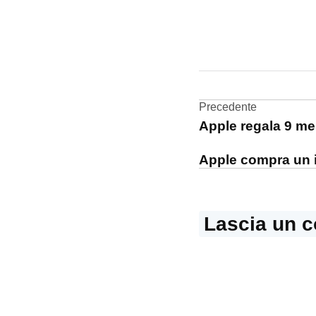
CONTRASSEGNATO
DA UNA SCRITTA:
videocamera
Navigazi
Precedente
Apple regala 9 me
articoli
Apple compra un i
Lascia un 