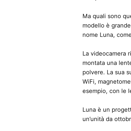
Ma quali sono qu
modello è grande 
nome Luna, come il
La videocamera r
montata una lente 
polvere. La sua s
WiFi, magnetometr
esempio, con le l
Luna è un progett
un’unità da ottob