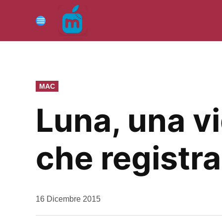
Vai
al
Menu
contenuto
PUBBLICATO
MAC
IN
Luna, una v
che registra
da
16 Dicembre 2015
Kiro