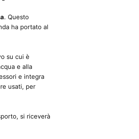
na
. Questo
nda ha portato al
vo su cui è
acqua e alla
essori e integra
re usati, per
porto, si riceverà