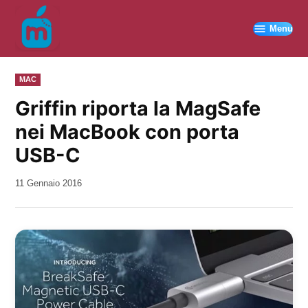
Vai
al
Menu
contenuto
PUBBLICATO
MAC
IN
Griffin riporta la MagSafe
nei MacBook con porta
USB-C
da
11 Gennaio 2016
Kiro