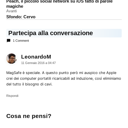
Peach, il piccolo social network su iOS fatto di parole
C
articoli
magiche
Avanti
Sfondo: Cervo
Partecipa alla conversazione
1 Comment
LeonardoM
dice:
11 Gennaio 2016 a 04:47
MagSafe è speciale. A questo punto però mi auspico che Apple
crei dei computer portatili ricaricabili ad induzione, così eliminiamo
del tutto il bisogno di cavi.
Rispondi
Lascia
Cosa ne pensi?
un
commento