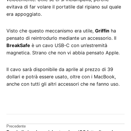
evitava di far volare il portatile dal ripiano sul quale
era appoggiato.
Visto che questo meccanismo era utile,
Griffin
ha
pensato di reintrodurlo mediante un accessorio. Il
BreakSafe
è un cavo USB-C con un’estremità
magnetica. Strano che non vi abbia pensato Apple.
Il cavo sarà disponibile da aprile al prezzo di 39
dollari e potrà essere usato, oltre con i MacBook,
anche con tutti gli altri accessori che ne fanno uso.
CONTRASSEGNATO
DA UNA SCRITTA:
accessori
Navigazione
Precedente
USB