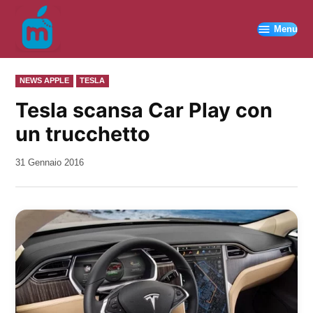
Vai
al
Menu
contenuto
PUBBLICATO
NEWS APPLE
TESLA
IN
Tesla scansa Car Play con
un trucchetto
da
31 Gennaio 2016
Kiro