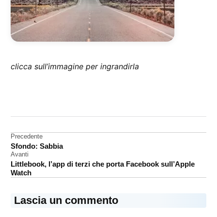
clicca sull’immagine per ingrandirla
CONTRASSEGNATO
DA UNA SCRITTA:
sfondo
Navigazione
Precedente
Sfondo: Sabbia
articoli
Avanti
Littlebook, l’app di terzi che porta Facebook sull’Apple
Watch
Lascia un commento