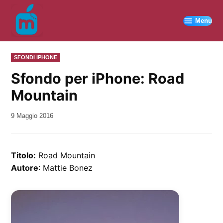
Vai
al
Menu
contenuto
PUBBLICATO
SFONDI IPHONE
IN
Sfondo per iPhone: Road
Mountain
da
9 Maggio 2016
Kiro
Titolo:
Road Mountain
Autore
: Mattie Bonez