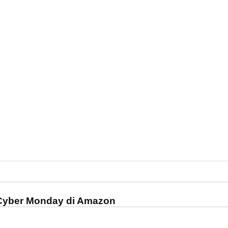
one
l Cyber Monday di Amazon