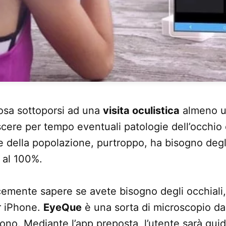
sa sottoporsi ad una
visita oculistica
almeno un
ere per tempo eventuali patologie dell’occhio e
e della popolazione, purtroppo, ha bisogno degl
i al 100%.
emente sapere se avete bisogno degli occhiali,
r iPhone.
EyeQue
è una sorta di microscopio da
ono. Mediante l’app preposta, l’utente sarà guid