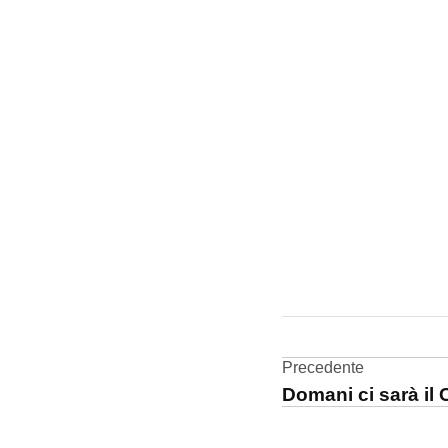
CONTRASSEGNATO
DA UNA SCRITTA:
accessori
Navigazi
Precedente
iPhone
Domani ci sarà i
articoli