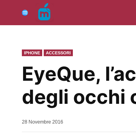
Vai
al
Menu
contenuto
PUBBLICATO
IPHONE
ACCESSORI
IN
EyeQue, l’ac
degli occhi 
da
28 Novembre 2016
Kiro