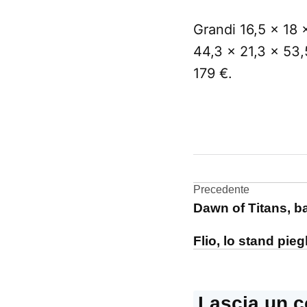
Grandi 16,5 x 18
44,3 x 21,3 x 53,
179 €.
CONTRASSEGNATO
DA UNA SCRITTA:
AirPods
Navigazi
Precedente
Dawn of Titans, ba
articoli
Flio, lo stand pi
Lascia un 