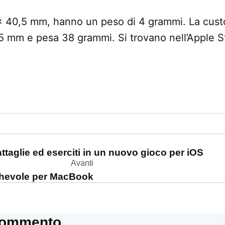
 x 40,5 mm, hanno un peso di 4 grammi. La cust
5 mm e pesa 38 grammi. Si trovano nell’Apple St
one
ttaglie ed eserciti in un nuovo gioco per iOS
Avanti
eghevole per MacBook
commento