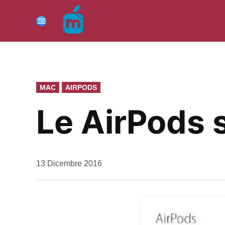
Vai
al
Menu
contenuto
PUBBLICATO
MAC
AIRPODS
IN
Le AirPods 
da
13 Dicembre 2016
Kiro