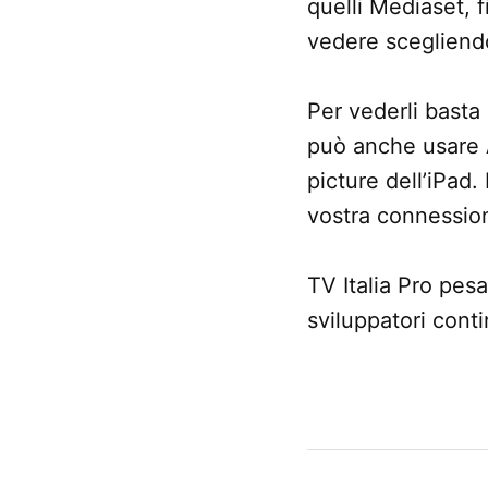
quelli Mediaset, f
vedere scegliendoli
Per vederli basta
può anche usare
picture dell’iPad.
vostra connessio
TV Italia Pro pes
sviluppatori cont
CONTRASSEGNATO
DA UNA SCRITTA:
App