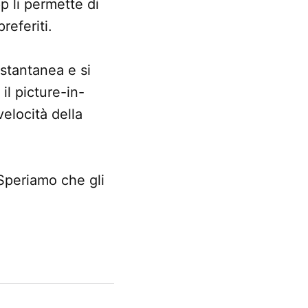
p li permette di
referiti.
stantanea e si
il picture-in-
velocità della
 Speriamo che gli