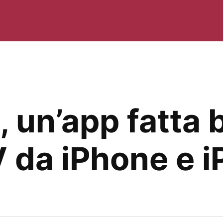
o, un’app fatta
V da iPhone e i