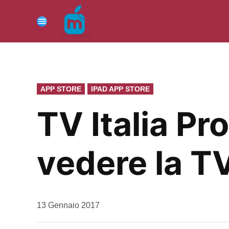
Vai
al
Menu
contenuto
PUBBLICATO
APP STORE
IPAD APP STORE
IN
TV Italia Pr
vedere la T
da
13 Gennaio 2017
Kiro