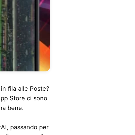
n fila alle Poste?
App Store ci sono
na bene.
a RAI, passando per