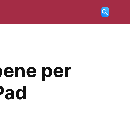
Ricerca
aperta
 bene per
Pad