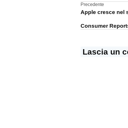
Store
Navigazi
Precedente
Apple cresce nel 
articoli
Consumer Reports
Lascia un 