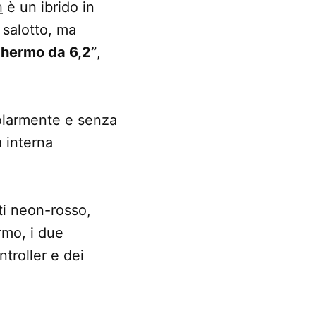
h
è un ibrido in
 salotto, ma
hermo da 6,2”
,
olarmente e senza
a interna
nti neon-rosso,
rmo, i due
ntroller e dei