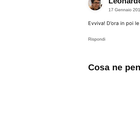
Leonar
17 Gennaio 201
Evviva! D’ora in poi 
Rispondi
Lascia
Cosa ne pen
un
commento