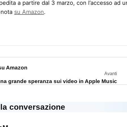
pedita a partire dal 3 marzo, con l’accesso ad un
renota
su Amazon
.
one
i su Amazon
Avanti
na grande speranza sui video in Apple Music
lla conversazione