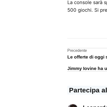
La console sarà s
500 giochi. Si p
CONTRASSEGNATO
DA UNA SCRITTA:
Nintendo
Navigazi
Precedente
Le offerte di ogg
articoli
Jimmy Iovine ha u
Partecipa a