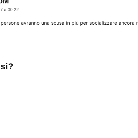
doM
dice:
7 a 00:22
le persone avranno una scusa in più per socializzare ancora 
si?