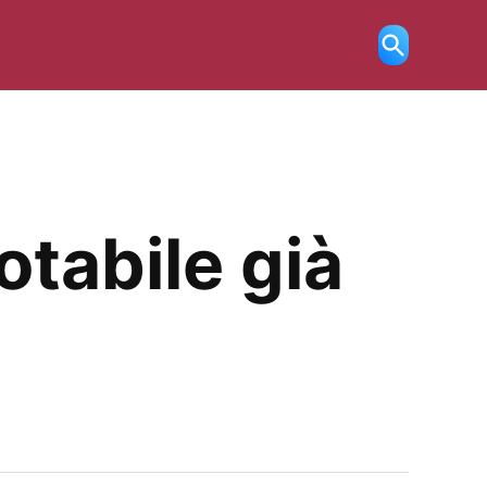
Ricerca
aperta
tabile già