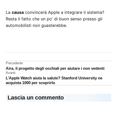
La
causa
convincerà Apple a integrare il sistema?
Resta il fatto che un po’ di buon senso presso gli
automobilisti non guasterebbe.
CONTRASSEGNATO
DA UNA SCRITTA:
class
action
Navigazione
Precedente
Aira, il progetto degli occhiali per aiutare i non vedenti
articoli
Avanti
L’Apple Watch aiuta la salute? Stanford University ne
acquista 1000 per scoprirlo
Lascia un commento