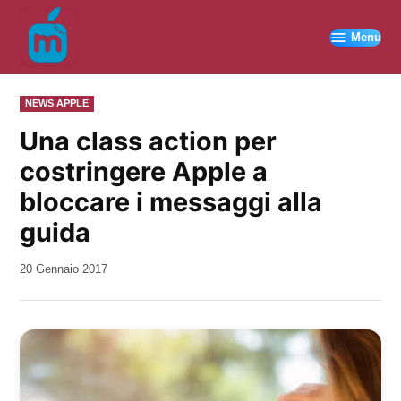
Vai
al
Menu
contenuto
PUBBLICATO
NEWS APPLE
IN
Una class action per
costringere Apple a
bloccare i messaggi alla
guida
da
20 Gennaio 2017
Kiro