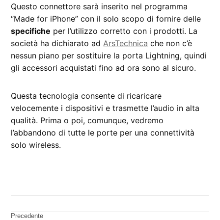
Questo connettore sarà inserito nel programma
“Made for iPhone” con il solo scopo di fornire delle
specifiche
per l’utilizzo corretto con i prodotti. La
società ha dichiarato ad
ArsTechnica
che non c’è
nessun piano per sostituire la porta Lightning, quindi
gli accessori acquistati fino ad ora sono al sicuro.
Questa tecnologia consente di ricaricare
velocemente i dispositivi e trasmette l’audio in alta
qualità. Prima o poi, comunque, vedremo
l’abbandono di tutte le porte per una connettività
solo wireless.
CONTRASSEGNATO
DA UNA SCRITTA:
Apple
Navigazione
Precedente
Beats