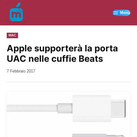
Vai
al
Menu
contenuto
PUBBLICATO
MAC
IN
Apple supporterà la porta
UAC nelle cuffie Beats
da
7 Febbraio 2017
Kiro