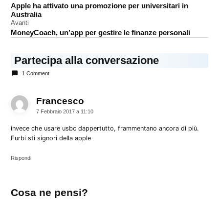
Apple ha attivato una promozione per universitari in
articoli
Australia
Avanti
MoneyCoach, un’app per gestire le finanze personali
Partecipa alla conversazione
1 Comment
Francesco
dice:
7 Febbraio 2017 a 11:10
invece che usare usbc dappertutto, frammentano ancora di più.
Furbi sti signori della apple
Rispondi
Lascia
Cosa ne pensi?
un
commento