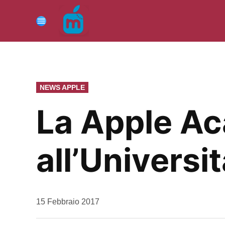
Vai
al
Menu
contenuto
PUBBLICATO
NEWS APPLE
IN
La Apple Ac
all’Universi
da
15 Febbraio 2017
Kiro