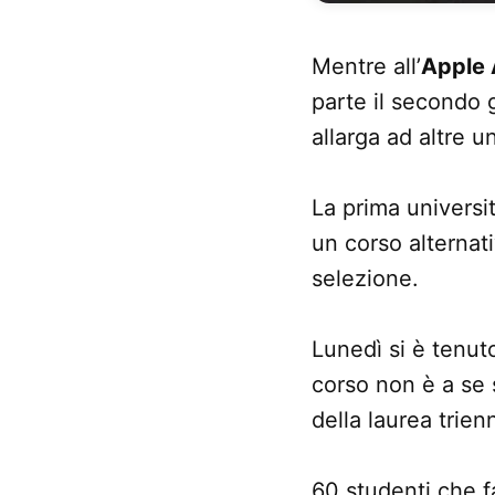
Mentre all’
Apple
parte il secondo g
allarga ad altre 
La prima universit
un corso alternat
selezione.
Lunedì si è tenuto
corso non è a se 
della laurea trien
60 studenti che f