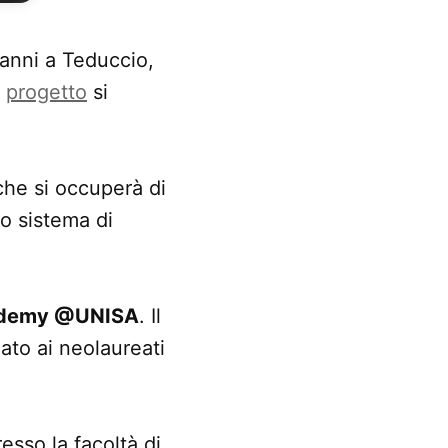
vanni a Teduccio,
l
progetto
si
 che si occuperà di
vo sistema di
ademy @UNISA
. Il
ato ai neolaureati
sso la facoltà di