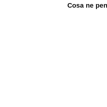
Lascia
Cosa ne pen
un
commento