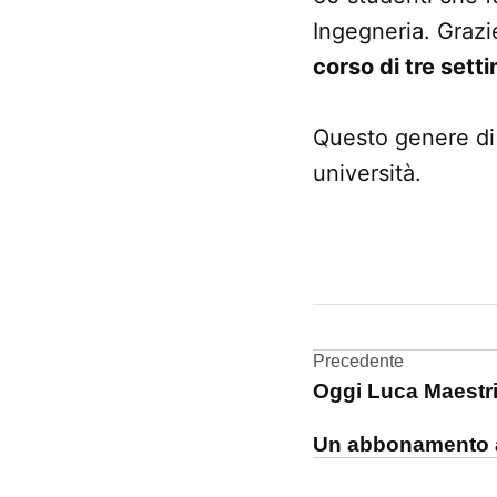
Ingegneria. Grazi
corso di tre sett
Questo genere di 
università.
CONTRASSEGNATO
DA UNA SCRITTA:
Apple
Academy
Navigazi
Precedente
Oggi Luca Maestr
articoli
Un abbonamento a 