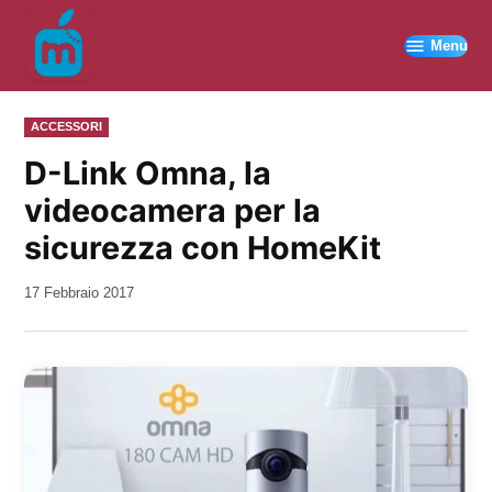
Vai
al
Menu
contenuto
PUBBLICATO
ACCESSORI
IN
D-Link Omna, la
videocamera per la
sicurezza con HomeKit
da
17 Febbraio 2017
Kiro