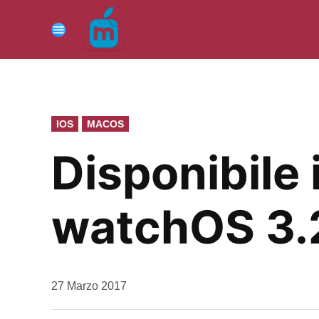
Vai
al
Menu
contenuto
PUBBLICATO
IOS
MACOS
IN
Disponibile 
watchOS 3.2
da
27 Marzo 2017
Kiro