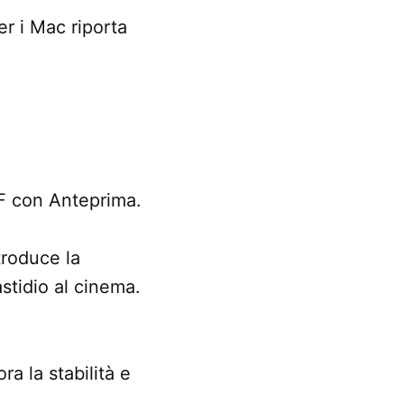
r i Mac riporta
DF con Anteprima.
troduce la
stidio al cinema.
a la stabilità e