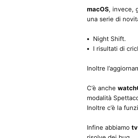
macOS
, invece, 
una serie di novità
Night Shift.
I risultati di cri
Inoltre l’aggiorn
C’è anche
watch
modalità Spettaco
Inoltre c’è la fun
Infine abbiamo
t
risolve dei bug.