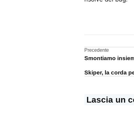
CONTRASSEGNATO
DA UNA SCRITTA:
iOS
Navigazi
Precedente
macOS
Smontiamo insiem
articoli
Skiper, la corda pe
Lascia un 