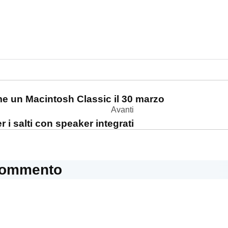
one
e un Macintosh Classic il 30 marzo
Avanti
r i salti con speaker integrati
commento