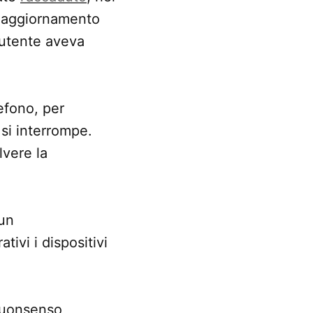
n aggiornamento
’utente aveva
efono, per
si interrompe.
lvere la
 un
ivi i dispositivi
 buonsenso,