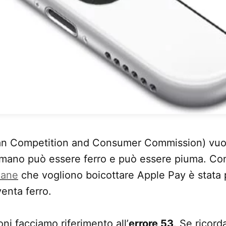
an Competition and Consumer Commission) vuol
 mano può essere ferro e può essere piuma. Con
iane
che vogliono boicottare Apple Pay è stata
venta ferro.
oni facciamo riferimento all’
errore 53
. Se ricor