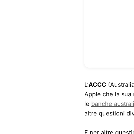
L’
ACCC
(Australi
Apple che la sua
le
banche austral
altre questioni di
E per altre questi