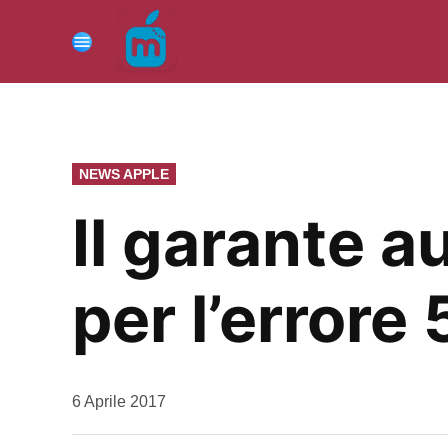
Vai
al
Menu
contenuto
PUBBLICATO
NEWS APPLE
IN
Il garante a
per l’errore
da
6 Aprile 2017
Kiro