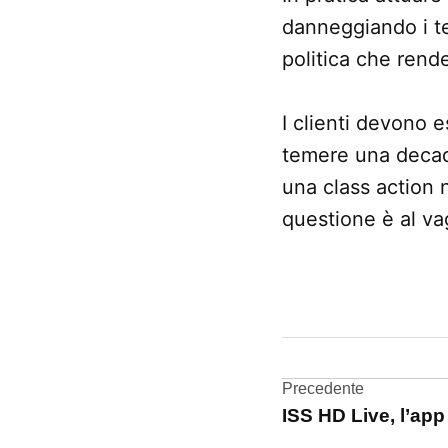
danneggiando i te
politica che rende
I clienti devono e
temere una decade
una class action 
questione è al va
CONTRASSEGNATO
DA UNA SCRITTA:
Australia
Navigazi
Precedente
Touch
ISS HD Live, l’app
ID
articoli