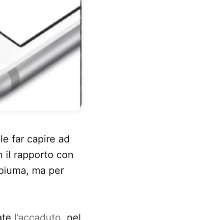
e far capire ad
 il rapporto con
 piuma, ma per
date
l’accaduto
, nel