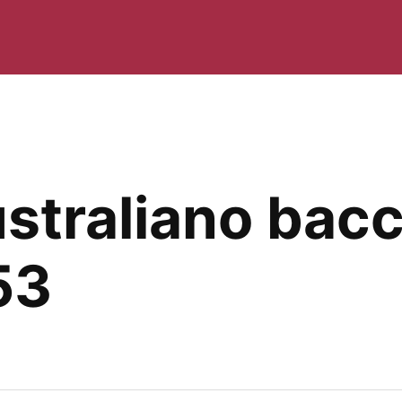
ustraliano bac
 53