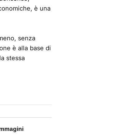
 economiche, è una
i meno, senza
one è alla base di
la stessa
 immagini