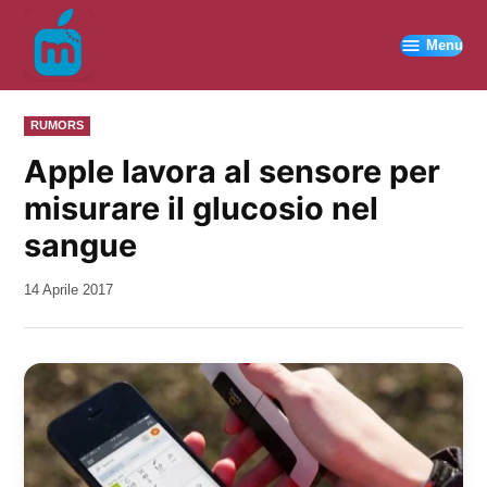
Vai
al
Menu
contenuto
PUBBLICATO
RUMORS
IN
Apple lavora al sensore per
misurare il glucosio nel
sangue
da
14 Aprile 2017
Kiro