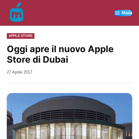
Vai
al
Menu
contenuto
PUBBLICATO
APPLE STORE
IN
Oggi apre il nuovo Apple
Store di Dubai
da
27 Aprile 2017
Kiro