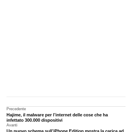
CONTRASSEGNATO
DA UNA SCRITTA:
Apple
Store
Navigazione
Precedente
Hajime, il malware per l’internet delle cose che ha
Dubai
articoli
infettato 300.000 dispositivi
Avanti
Un nuovo schema sull’iPhone Edition mostra la carica ad