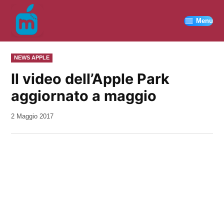
Vai
al
Menu
contenuto
PUBBLICATO
NEWS APPLE
IN
Il video dell’Apple Park
aggiornato a maggio
da
2 Maggio 2017
Kiro