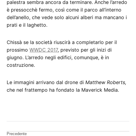
palestra sembra ancora da terminare. Anche l’arredo
è pressocchè fermo, così come il parco all’interno
dell’anello, che vede solo alcuni alberi ma mancano i
prati e il laghetto.
Chissà se la società riuscirà a completarlo per il
prossimo
WWDC 2017
, previsto per gli inizi di
giugno. L’arredo negli edifici, comunque, è in
costruzione.
Le immagini arrivano dal drone di
Matthew Roberts,
che nel frattempo ha fondato la Maverick Media.
CONTRASSEGNATO
DA UNA SCRITTA:
Apple
Park
Navigazione
Precedente