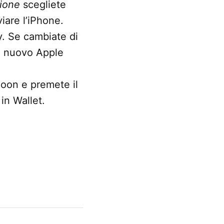
ione
scegliete
iare l’iPhone.
y. Se cambiate di
di nuovo Apple
Boon e premete il
in Wallet.