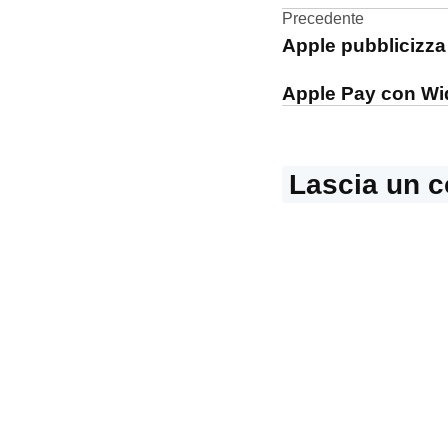
Pay
Navigazi
Precedente
Apple pubblicizza
Wallet
articoli
Apple Pay con Wi
Lascia un 