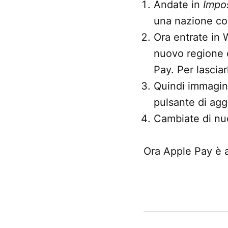
Andate in
Impos
una nazione co
Ora entrate in 
nuovo regione e
Pay. Per lasciar
Quindi immagina
pulsante di agg
Cambiate di nuo
Ora Apple Pay è a
CONTRASSEGNATO
DA UNA SCRITTA:
Apple