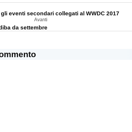
one
 gli eventi secondari collegati al WWDC 2017
Avanti
diba da settembre
commento