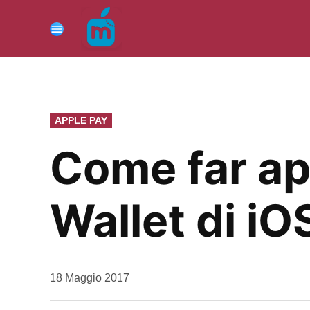
Vai
al
Menu
contenuto
PUBBLICATO
APPLE PAY
IN
Come far ap
Wallet di iO
da
18 Maggio 2017
Kiro