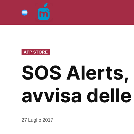
Vai
al
Menu
contenuto
PUBBLICATO
APP STORE
IN
SOS Alerts, 
avvisa delle
da
27 Luglio 2017
Kiro