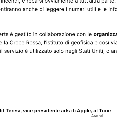
 incendi, e recarsi ovviamente a tutt’altra parte
tiranno anche di leggere i numeri utili e le inf
erts è gestito in collaborazione con le
organizza
 la Croce Rossa, l’istituto di geofisica e così 
 servizio è utilizzato solo negli Stati Uniti, o a
one
dd Teresi, vice presidente ads di Apple, al Tune
Avanti