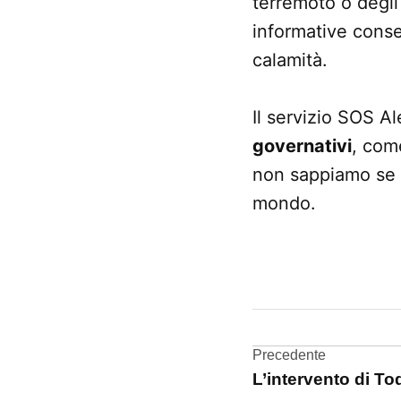
terremoto o degli
informative consen
calamità.
Il servizio SOS Al
governativi
, come
non sappiamo se il
mondo.
CONTRASSEGNATO
DA UNA SCRITTA:
Google
Navigazi
Precedente
L’intervento di To