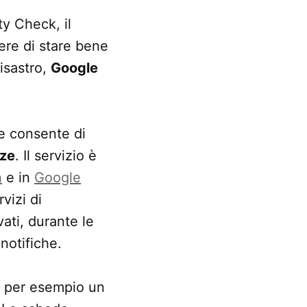
y Check, il
ere di stare bene
disastro,
Google
he consente di
nze
. Il servizio è
h
e in
Google
rvizi di
ati, durante le
 notifiche.
, per esempio un