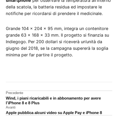
smartphone
per osservare la temperatura all’interno
della scatola, la batteria residua ed impostare le
notifiche per ricordarsi di prendere il medicinale.
Grande 104 x 204 x 95 mm, integra un contenitore
grande 63 x 168 x 33 mm. Il progetto si finanzia su
Indiegogo. Per 200 dollari si riceverà un’unità da
giugno del 2018, se la campagna supererà la soglia
minima per far partire il progetto.
CONTRASSEGNATO
DA UNA SCRITTA:
accessori
Navigazione
Precedente
Wind, i piani ricaricabili e in abbonamento per avere
articoli
l’iPhone 8 e 8 Plus
Avanti
Apple pubblica alcuni video su Apple Pay e iPhone 8