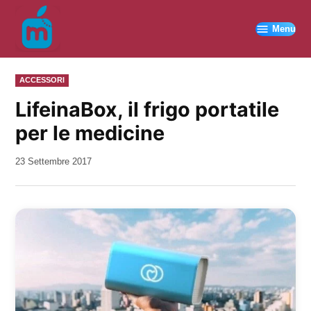
Vai
al
Menu
contenuto
PUBBLICATO
ACCESSORI
IN
LifeinaBox, il frigo portatile
per le medicine
da
23 Settembre 2017
Kiro