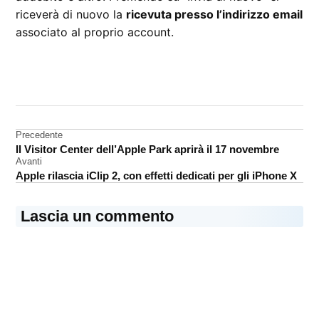
riceverà di nuovo la
ricevuta presso l’indirizzo email
associato al proprio account.
CONTRASSEGNATO
DA UNA SCRITTA:
App
Store
Navigazione
Precedente
Il Visitor Center dell’Apple Park aprirà il 17 novembre
iOS
articoli
Avanti
Apple rilascia iClip 2, con effetti dedicati per gli iPhone X
Lascia un commento