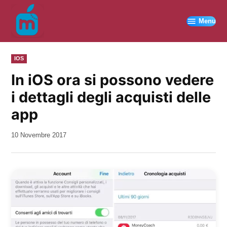
Vai
al
Menu
contenuto
PUBBLICATO
IOS
IN
In iOS ora si possono vedere
i dettagli degli acquisti delle
app
da
10 Novembre 2017
Kiro