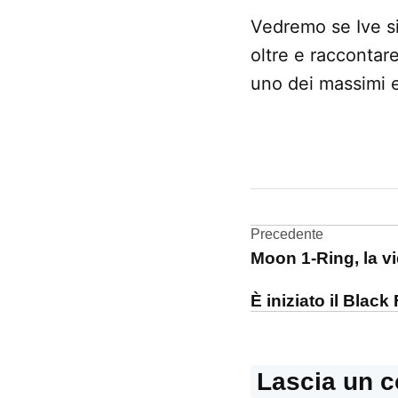
Vedremo se Ive si
oltre e raccontar
uno dei massimi 
CONTRASSEGNATO
DA UNA SCRITTA:
Jonathan
Ive
Navigazi
Precedente
Moon 1-Ring, la v
articoli
È iniziato il Black
Lascia un 