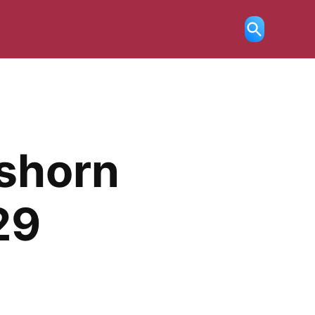
Ricerca
aperta
rshorn
29