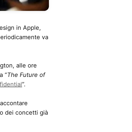
esign in Apple,
 periodicamente va
ton, alle ore
a “
The Future of
idential
”.
raccontare
o dei concetti già