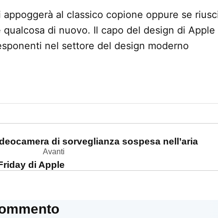
 appoggerà al classico copione oppure se riusc
e qualcosa di nuovo. Il capo del design di Apple
esponenti nel settore del design moderno
one
ideocamera di sorveglianza sospesa nell’aria
Avanti
 Friday di Apple
commento