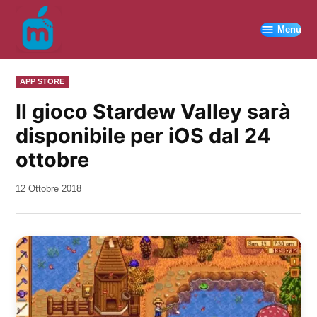
Vai
al
Menu
contenuto
PUBBLICATO
APP STORE
IN
Il gioco Stardew Valley sarà
disponibile per iOS dal 24
ottobre
da
12 Ottobre 2018
Kiro