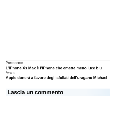
CONTRASSEGNATO
DA UNA SCRITTA:
App
Store
Navigazione
Precedente
L’iPhone Xs Max è l’iPhone che emette meno luce blu
videogame
articoli
Avanti
Apple donerà a favore degli sfollati dell’uragano Michael
Lascia un commento