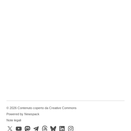
© 2026 Contenuto coperto da Creative Commons
Powered by Newspack
Note legali
X
YouTube
Mastodon
Telegram
Threads
Bluesky
LinkedIn
Instagram