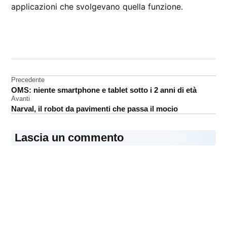
applicazioni che svolgevano quella funzione.
CONTRASSEGNATO
DA UNA SCRITTA:
App
Store
Navigazione
Precedente
Screen
OMS: niente smartphone e tablet sotto i 2 anni di età
articoli
Time
Avanti
Narval, il robot da pavimenti che passa il mocio
sviluppatori
Lascia un commento