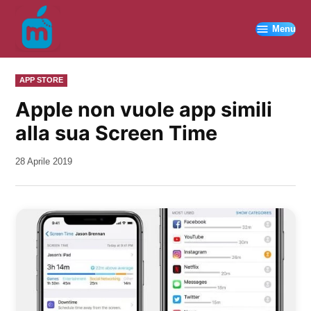
Vai
al
Menu
contenuto
PUBBLICATO
APP STORE
IN
Apple non vuole app simili
alla sua Screen Time
da
28 Aprile 2019
Kiro